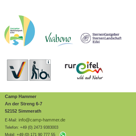
Camp Hammer
An der Streng 6-7
52152 Simmerath
info@camp-hammer.de
E-Mail:
Telefon: +49 (0) 2473 9383003
Mobil: +49 (0) 171 90 777 55